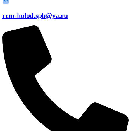
rem-holod.spb@ya.ru