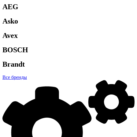
AEG
Asko
Avex
BOSCH
Brandt
Все бренды