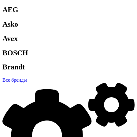
AEG
Asko
Avex
BOSCH
Brandt
Все бренды