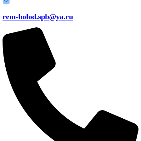
rem-holod.spb@ya.ru