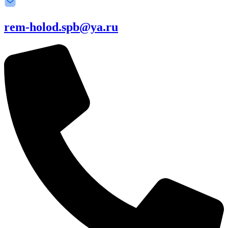
rem-holod.spb@ya.ru